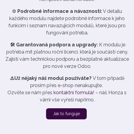
⚙️
Podrobné informace a návaznosti:
V detailu
každého modulu najdete podrobné informace k jeho
funkcím i seznam navazujících modulů, které jsou pro
fungování potřeba.
🛠️ Garantovaná podpora a upgrady:
K modulu je
potřeba mít platnou roční licenci, která je součástí ceny.
Zajistí vám technickou podporu a bezplatné aktualizace
pro nové verze Odoo.
⚠️Už nějaký náš modul používáte?
V tom případě
prosím přes e-shop nenakupujte.
Ozvěte se nám přes
kontaktní formulář
– náš Honza s
vámi vše vyřeší napřímo.
Jak to funguje