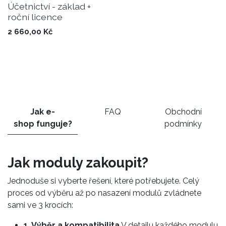
Účetnictví - základ +
roční licence
2 660,00
Kč
Jak e-
FAQ
Obchodní
shop funguje?
podmínky
Jak moduly zakoupit?
Jednoduše si vyberte řešení, které potřebujete. Celý
proces od výběru až po nasazení modulů zvládnete
sami ve 3 krocích:
1. Výběr a kompatibilita
V detailu každého modulu