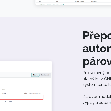
Přep
auto
páro
Pro správný odv
platný kurz ČNB
systém tento le
Zároveň modul 
výpisy a automa