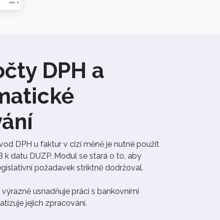
očty DPH a
matické
vání
od DPH u faktur v cizí měně je nutné použít
 k datu DUZP. Modul se stará o to, aby
gislativní požadavek striktně dodržoval.
výrazně usnadňuje práci s bankovními
tizuje jejich zpracování.