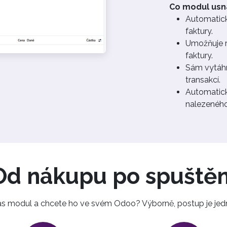
Co modul usn
Automatick
faktury.
Umožňuje r
faktury.
Sám vytáhn
transakcí.
Automatick
nalezenéh
Od nákupu po spuštěn
ás modul a chcete ho ve svém Odoo? Výborně, postup je je