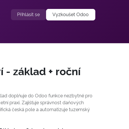
Přihlásit se
Vyzkoušet Odoo
í - základ + roční
áklad doplňuje do Odoo funkce nezbytné pro
četní praxi. Zajišťuje správnost daňových
ifická česká pole a automatizuje tuzemský