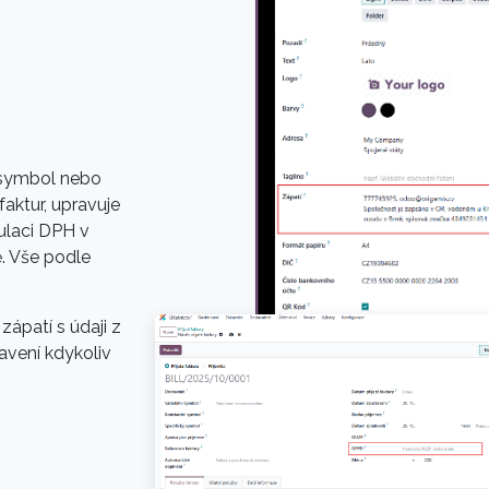
 symbol nebo
aktur, upravuje
tulaci DPH v
ě. Vše podle
ápatí s údaji z
avení kdykoliv