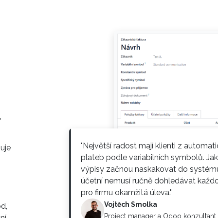
,
"Největší radost mají klienti z automa
uje
plateb podle variabilních symbolů. Ja
výpisy začnou naskakovat do systém
účetní nemusí ručně dohledávat každou
pro firmu okamžitá úleva."
Vojtěch Smolka
d,
Project manager a Odoo konzultant
ní