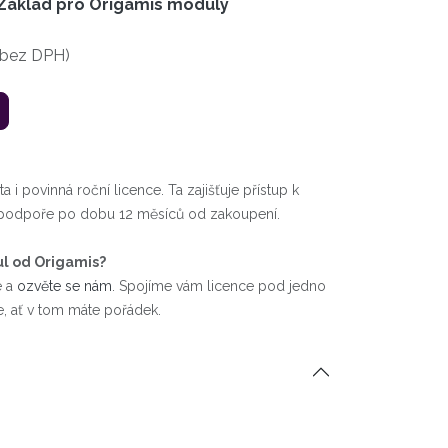
Základ pro Origamis moduly
 bez DPH)
 i povinná roční licence. Ta zajišťuje přístup k
é podpoře po dobu 12 měsíců od zakoupení.
ul od Origamis?
e a
ozvěte se nám
. Spojíme vám licence pod jedno
, ať v tom máte pořádek.