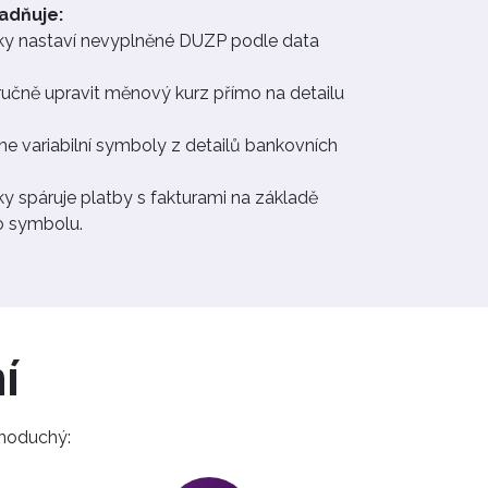
adňuje:
y nastaví nevyplněné DUZP podle data
učně upravit měnový kurz přímo na detailu
e variabilní symboly z detailů bankovních
y spáruje platby s fakturami na základě
o symbolu.
í
dnoduchý: