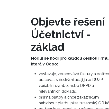
Objevte řešení
Účetnictví -
základ
Modul se hodí pro každou českou firmu
která v Odoo:
vystavuje, zpracovává faktury a potřeb
pracovat s českými údaji jako DUZP,
variabilní symbol nebo DPPD u
relevantních dokladů,
přijímá platby a chce zákazníkům
nabídnout platbu přes tuzemský QR kó
potřebuje automaticky párovat bankov