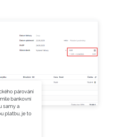
tického párování
kmile bankovní
u samy a
 platbu, je to