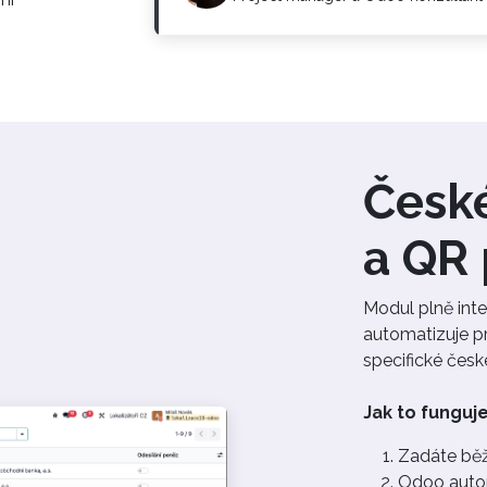
Česk
a QR 
Modul plně inte
automatizuje pr
specifické čes
Jak to funguje
Zadáte běž
Odoo autom