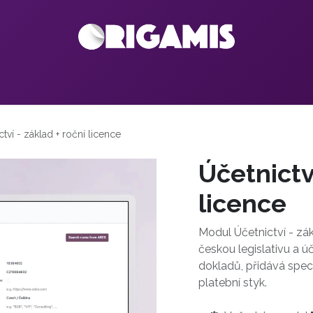
Odoo
Služby
Reference
Kariéra
Blog
Kontakt
ctví - základ + roční licence
Účetnictv
licence
Modul Účetnictví - z
českou legislativu a ú
dokladů, přidává spec
platební styk.