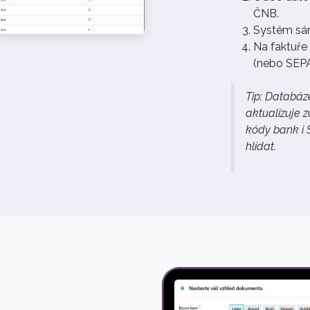
ČNB.
Systém sám
Na faktuře
(nebo SEPA
Tip: Databáz
aktualizuje 
kódy bank i 
hlídat.