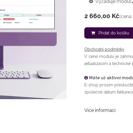
Vyžaduje modul:
2 660,00
Kč
(cena
Přidat do košíku
Obchodní podmínky
V ceně modulu je zahrnuta
aktualizacím a technick
Máte už aktivní mod
E-shop prosím přeskočt
společné datum fakturace
Více informací