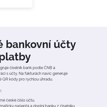
é bankovní účty
platby
gruje číselník bank podle ČNB a
áci s účty. Na fakturách navíc generuje
ké QR kódy pro rychlou úhradu.
:
né české číslo účtu.
aticky našeptá a doplní banku z číselníku