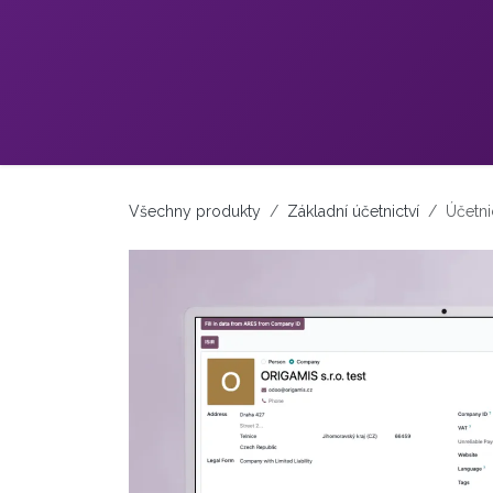
Přejít na obsah
Všechny produkty
Základní účetnictví
Účetni