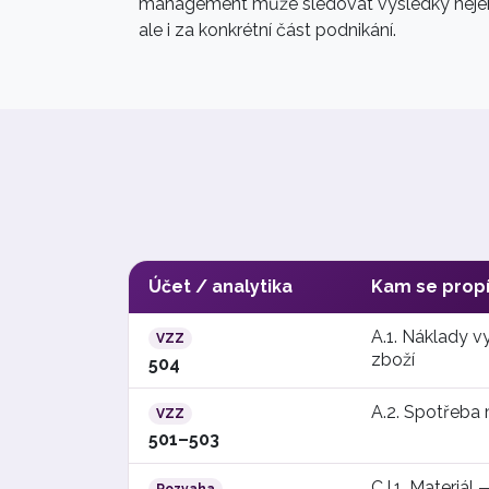
management může sledovat výsledky nejen 
ale i za konkrétní část podnikání.
Účet / analytika
Kam se prop
A.1. Náklady 
VZZ
zboží
504
A.2. Spotřeba 
VZZ
501–503
C.I.1. Materiál