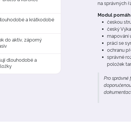
na správných ř
Modul pomáhá 
dlouhodobé a krátkodobé
českou str
český Výka
mapování ú
k do aktiv, záporný
práci se sy
asiv
ochranu př
správné ro
išují dlouhodobé a
položek tam
ložky
Pro správné 
doporučenou 
dokumentac