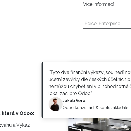
Více informací
Edice
:
Enterprise
:
"Tyto dva finanční výkazy jsou nedílno
účetní závěrky dle českých účetních p
nemůžou chybět ani v plnohodnotné č
lokalizaci pro Odoo."
Jakub Vera
Odoo konzultant & spoluzakladatel
 která v Odoo:
ozvahu a Výkaz