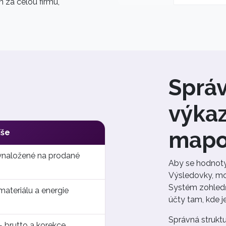
za celou firmu,
Sprá
výkaz
mapo
íše
vynaložené na prodané
Aby se hodnoty
Výsledovky, mo
Systém zohledňu
materiálu a energie
účty tam, kde je
Správná strukt
 — brutto a korekce