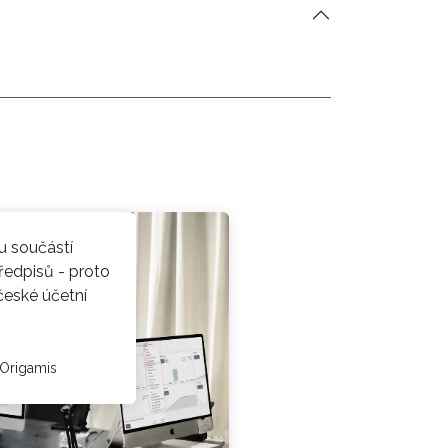
u součástí
ředpisů - proto
eské účetní
 Origamis