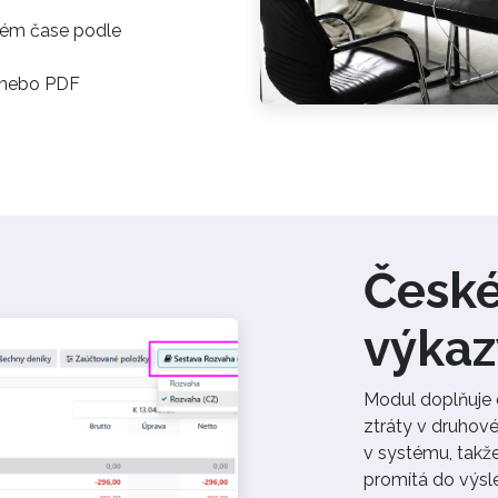
lném čase podle
 nebo PDF
České
výkaz
Modul doplňuje 
ztráty v druhové
v systému, takž
promítá do výsl