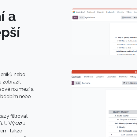
í a
epší
deníků nebo
e zobrazit
časové rozmezí a
 obdobím nebo
azy filtrovat
tů. U Výkazu
tem, takže