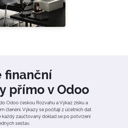
 finanční
y přímo v Odoo
do Odoo českou Rozvahu a Výkaz zisku a
m členění. Výkazy se počítají z účetních dat
e každý zaúčtovaný doklad se po potvrzení
edných sestav.