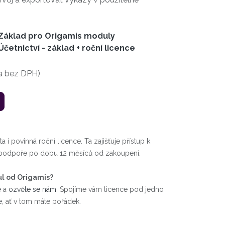
Základ pro Origamis moduly
Účetnictví - základ + roční licence
a bez DPH)
 i povinná roční licence. Ta zajišťuje přístup k
é podpoře po dobu 12 měsíců od zakoupení.
ul od Origamis?
e a
ozvěte se nám
. Spojíme vám licence pod jedno
, ať v tom máte pořádek.