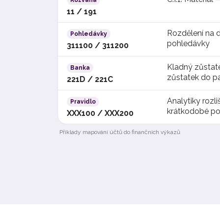
Rozvaha
11 / 191
Rozdělení na 
Pohledávky
pohledávky
311100 / 311200
Kladný zůstate
Banka
zůstatek do p
221D / 221C
Analytiky rozl
Pravidlo
krátkodobé po
XXX100 / XXX200
Příklady mapování účtů do finančních výkazů