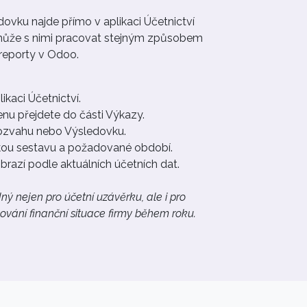
ovku najde přímo v aplikaci Účetnictví
může s nimi pracovat stejným způsobem
 reporty v Odoo.
ikaci Účetnictví.
nu přejdete do části Výkazy.
ozvahu nebo Výsledovku.
kou sestavu a požadované období.
brazí podle aktuálních účetních dat.
ý nejen pro účetní uzávěrku, ale i pro
ování finanční situace firmy během roku.