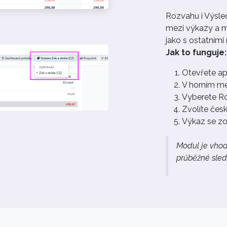
Rozvahu i Výsled
mezi výkazy a 
jako s ostatními
Jak to funguje:
Otevřete apl
V horním me
Vyberete R
Zvolíte čes
Výkaz se zo
Modul je vhodn
průběžné sled