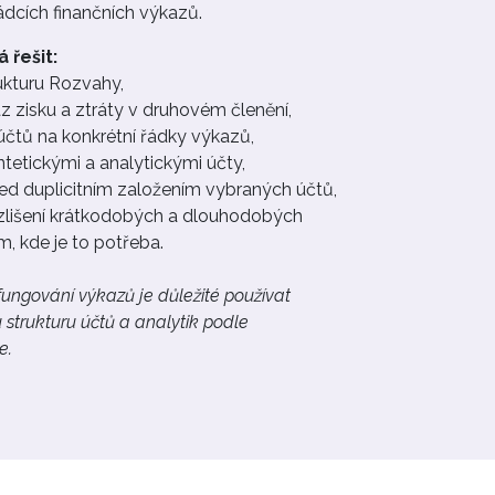
ádcích finančních výkazů.
řešit:
ukturu Rozvahy,
z zisku a ztráty v druhovém členění,
čtů na konkrétní řádky výkazů,
ntetickými a analytickými účty,
ed duplicitním založením vybraných účtů,
zlišení krátkodobých a dlouhodobých
, kde je to potřeba.
fungování výkazů je důležité používat
strukturu účtů a analytik podle
e.