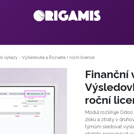
Odoo
Služby
Reference
Kariéra
Blog
Kontakt
ní výkazy - Výsledovka a Rozvaha + roční licence
Finanční 
Výsledov
roční lic
Modul rozšiřuje Odoo
zisku a ztráty v druh
týmům sledovat výsled
období, porovnávat vý