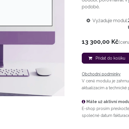
podobě.
Vyžaduje modul:
13 300,00
Kč
(cen
Přidat do košíku
Obchodní podmínky
V ceně modulu je zahrnuta
aktualizacím a technick
Máte už aktivní mod
E-shop prosím přeskočt
společné datum fakturace