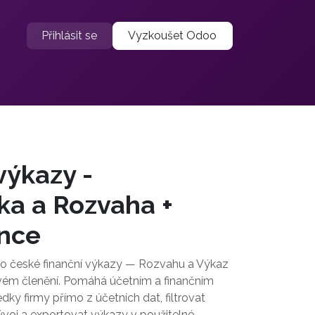
Přihlásit se
Vyzkoušet Odoo
výkazy -
ka a Rozvaha +
ence
 o české finanční výkazy — Rozvahu a Výkaz
ovém členění. Pomáhá účetním a finančním
ky firmy přímo z účetních dat, filtrovat
voj a exportovat výkazy v použitelné