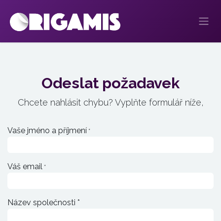
Přejít na obsah
Odeslat požadavek
Chcete nahlásit chybu? Vyplňte formulář níže,
Vaše jméno a příjmení
*
Váš email
*
Název společnosti *