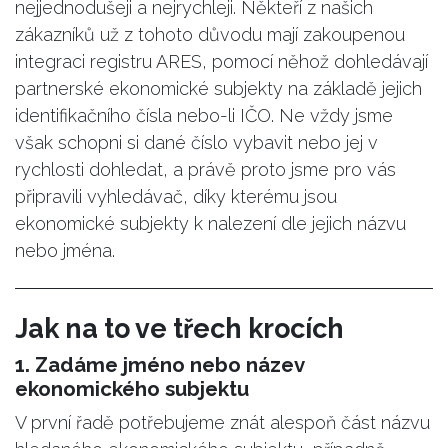
nejjednodušeji a nejrychleji. Někteří z našich
zákazníků už z tohoto důvodu mají zakoupenou
integraci registru ARES, pomocí něhož dohledávají
partnerské ekonomické subjekty na základě jejich
identifikačního čísla nebo-li IČO. Ne vždy jsme
však schopni si dané číslo vybavit nebo jej v
rychlosti dohledat, a právě proto jsme pro vás
připravili vyhledávač, díky kterému jsou
ekonomické subjekty k nalezení dle jejich názvu
nebo jména.
Jak na to ve třech krocích
1. Zadáme jméno nebo název
ekonomického subjektu
V první řadě potřebujeme znát alespoň část názvu