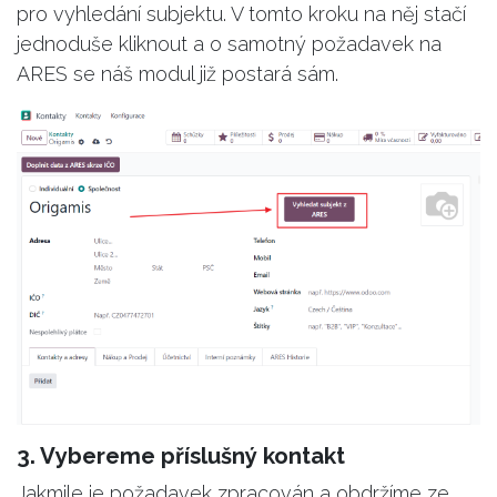
pro vyhledání subjektu. V tomto kroku na něj stačí
jednoduše kliknout a o samotný požadavek na
ARES se náš modul již postará sám.
3. Vybereme příslušný kontakt
Jakmile je požadavek zpracován a obdržíme ze