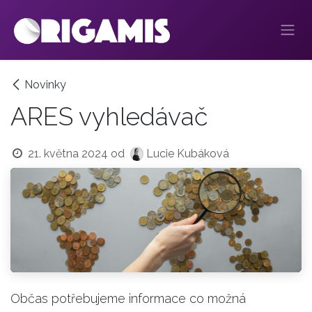
Přejít na obsah
Novinky
ARES vyhledávač
21. května 2024
od
Lucie Kubáková
Občas potřebujeme informace co možná