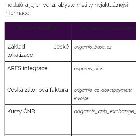
modulů a jejich verzí, abyste měli ty nejaktuálnější
informace!
Název modulu
Technický název mo
Základ české
origamis_base_cz
lokalizace
ARES integrace
origamis_ares
Česká zálohová faktura
origamis_cz_downpayment_
invoice
Kurzy ČNB
origamis_cnb_exchange_