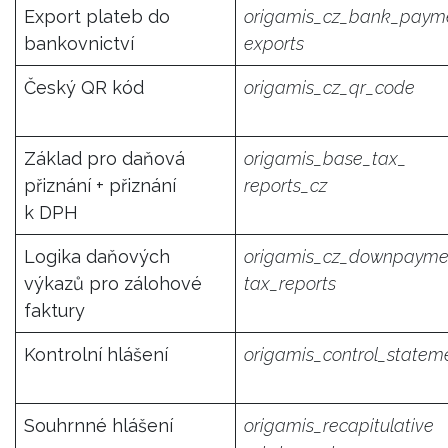
Export plateb do
origamis_cz_bank_paym
bankovnictví
exports
Český QR kód
origamis_cz_qr_code
Základ pro daňová
origamis_base_tax_
přiznání + přiznání
reports_cz
k DPH
Logika daňových
origamis_cz_downpayme
výkazů pro zálohové
tax_reports
faktury
Kontrolní hlášení
origamis_control_statem
Souhrnné hlášení
origamis_recapitulative