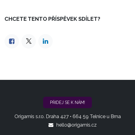
CHCETE TENTO PŘÍSPĚVEK SDÍLET?
PŘIDEJ SE K NÁ​​M!
Origamis s.r.o. Draha 427 • 664 59 Telnice u Brna
hello@origamis.cz